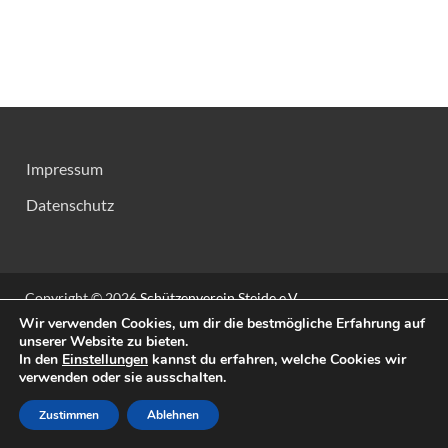
Impressum
Datenschutz
Copyright © 2026
Schützenverein Steide e.V.
.
Wir verwenden Cookies, um dir die bestmögliche Erfahrung auf
Mit Stolz präsentiert von
WordPress
und
HitMag
.
unserer Website zu bieten.
In den
Einstellungen
kannst du erfahren, welche Cookies wir
verwenden oder sie ausschalten.
Zustimmen
Ablehnen